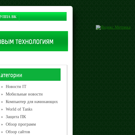
УППА ВК
Категории
»
Новости IT
»
Мобильные новости
»
Компьютер для начинающих
»
World of Tanks
»
Защита ПК
»
Обзор программ
»
Обзор сайтов