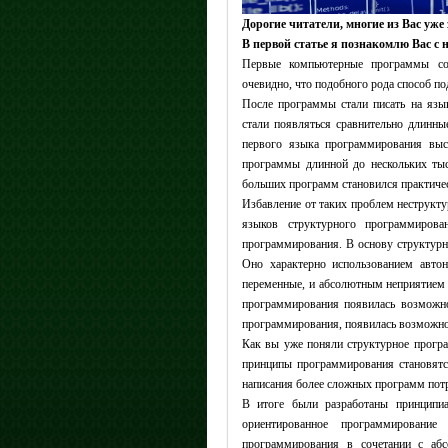
Дорогие читатели, многие из Вас уже
В первой статье я познакомлю Вас с
Первые компьютерные программы соз
очевидно, что подобного рода способ п
После программы стали писать на язы
стали появляться сравнительно длинн
первого языка программирования выс
программы длинной до нескольких тыс
больших программ становился практиче
Избавление от таких проблем неструкту
языков структурного программиров
программирования. В основу структурн
Оно характерно использованием авто
переменные, и абсолютным неприятием 
программирования появилась возможн
программирования, появилась возможнос
Как вы уже поняли структурное програ
принципы программирования становятся
написания более сложных программ пот
В итоге были разработаны принципи
ориентированное программировани
программирования в сочетании с аб