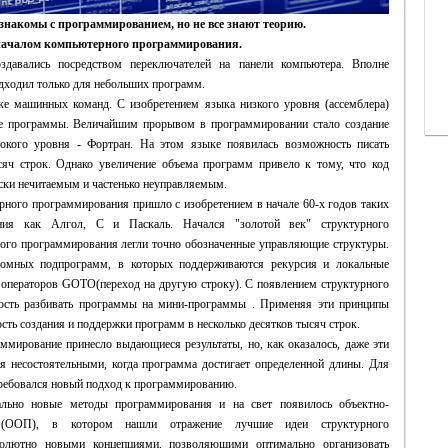
 знакомы с программированием, но не все знают теорию.
 началом компьютерного программирования.
давались посредством переключателей на панели компьютера. Вполне
одходил только для небольших программ.
ке машинных команд. С изобретением языка низкого уровня (ассемблера)
ые программы. Величайшим прорывом в программировании стало создание
окого уровня - Фортран. На этом языке появилась возможность писать
яч строк. Однако увеличение объема программ привело к тому, что код
ски нечитаемым и частенько неуправляемым.
рного программирования пришло с изобретением в начале 60-х годов таких
ания как Алгол, С и Паскаль. Начался "золотой век" структурного
ого программирования легли точно обозначенные управляющие структуры.
номных подпрограмм, в которых поддерживаются рекурсия и локальные
операторов GOTO(переход на другую строку). С появлением структурного
ость разбивать программы на мини-программы . Применяя эти принципы
ть создания и поддержки программ в несколько десятков тысяч строк.
ммирование принесло выдающиеся результаты, но, как оказалось, даже эти
 несостоятельными, когда программа достигает определенной длины. Для
ребовался новый подход к программированию.
ально новые методы программирования и на свет появилось объектно-
е (ООП), в котором нашли отражение лучшие идеи структурного
солютно новыми концепциями, позволяющими оптимально организовать