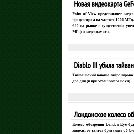
Новая видеокарта GeFo
Point of View представляет вид
процессором на частоте 1006 МГц
640 на рынке с существенно уве
МГц) и видеопамяти.
Diablo III убила тайва
Тайваньский юноша забронировал 
два дня (и при этом ничего не ел
).
Лондонское колесо об
Колесо обозрения London Eye буд
зависит от твитов британцев об О