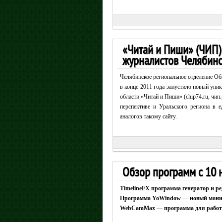
«Читай и Пиши» (ЧИП
журналистов Челябинс
Челябинское региональное отделение О
в конце 2011 года запустило новый ун
области «Читай и Пиши» (chip74.ru, чип
перспективе и Уральского региона в 
аналогов такому сайту.
Обзор программ с 10 
TimelineFX программа генератор и ре
Программа YoWindow — новый мони
WebCamMax — программа для работы