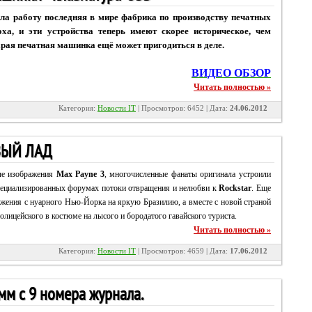
ла работу последняя в мире фабрика по производству печатных
ха, и эти устройства теперь имеют скорее историческое, чем
арая печатная машинка ещё может пригодиться в деле.
ВИДЕО ОБЗОР
Читать полностью »
Категория:
Новости IT
| Просмотров: 6452 | Дата:
24.06.2012
ВЫЙ ЛАД
вые изображения
Max Payne 3
, многочисленные фанаты оригинала устроили
специализированных форумах потоки отвращения и нелюбви к
Rockstar
. Еще
ужения с нуарного Нью-Йорка на яркую Бразилию, а вместе с новой страной
олицейского в костюме на лысого и бородатого гавайского туриста.
Читать полностью »
Категория:
Новости IT
| Просмотров: 4659 | Дата:
17.06.2012
мм с 9 номера журнала.