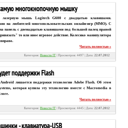
 самую многокнопочную мышку
ла лазерную мышь Logitech G600 с двадцатью клавишами.
тано на любителей многопользовательских онлайн-игр (MMO). С
а панель с двенадцатью клавишами под большой палец правой
ривязать" то или иное игровое действие. Колесико манипулятора
 вправо.
Читать полностью »
Категория:
Новости IT
| Просмотров: 4497 | Дата:
22.07.2012
удет поддержки Flash
 Android лишается поддержки технологии Adobe Flash. Об этом
ystems, которая купила эту технологию вместе с Macromedia в
логе.
Читать полностью »
Категория:
Новости IT
| Просмотров: 4445 | Дата:
22.07.2012
ашинки - клавиатура-USB