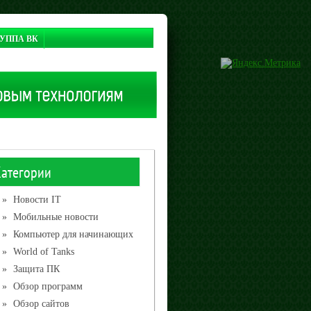
УППА ВК
Категории
»
Новости IT
»
Мобильные новости
»
Компьютер для начинающих
»
World of Tanks
»
Защита ПК
»
Обзор программ
»
Обзор сайтов