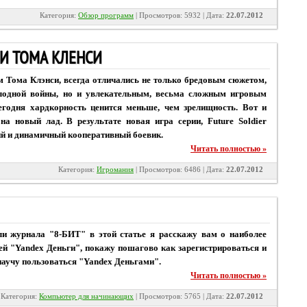
Категория:
Обзор программ
| Просмотров: 5932 | Дата:
22.07.2012
И ТОМА КЛЕНСИ
 Тома Клэнси, всегда отличались не только бредовым сюжетом,
одной войны, но и увлекательным, весьма сложным игровым
егодня хардкорность ценится меньше, чем зрелищность. Вот и
на новый лад. В результате новая игра серии, Future Soldier
ий и динамичный кооперативный боевик.
Читать полностью »
Категория:
Игромания
| Просмотров: 6486 | Дата:
22.07.2012
ли журнала "8-БИТ" в этой статье я расскажу вам о наиболее
ей "Yandex Деньги", покажу пошагово как зарегистрироваться и
научу пользоваться "Yandex Деньгами".
Читать полностью »
Категория:
Компьютер для начинающих
| Просмотров: 5765 | Дата:
22.07.2012