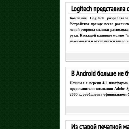
Logitech представила
Компания Logitech разработа
Устройство прежде всего рассчи
левой стороны мышки расположен
руки. К каждой клавише можно "п
нажимается и отклоняется влево и
В Android больше не б
Начиная с версии 4.1 платформа
представители компании Adobe S
2005 г., сообщили в официальном б
Из старой печатной м