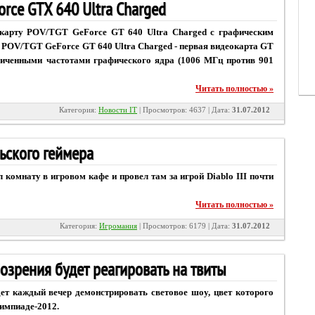
rce GTX 640 Ultra Charged
еокарту POV/TGT GeForce GT 640 Ultra Charged с графическим
. POV/TGT GeForce GT 640 Ultra Charged - первая видеокарта GT
личенными частотами графического ядра (1006 МГц против 901
Читать полностью »
Категория:
Новости IT
| Просмотров: 4637 | Дата:
31.07.2012
ньского геймера
комнату в игровом кафе и провел там за игрой Diablo III почти
Читать полностью »
Категория:
Игромания
| Просмотров: 6179 | Дата:
31.07.2012
озрения будет реагировать на твиты
ет каждый вечер демонстрировать световое шоу, цвет которого
лимпиаде-2012.